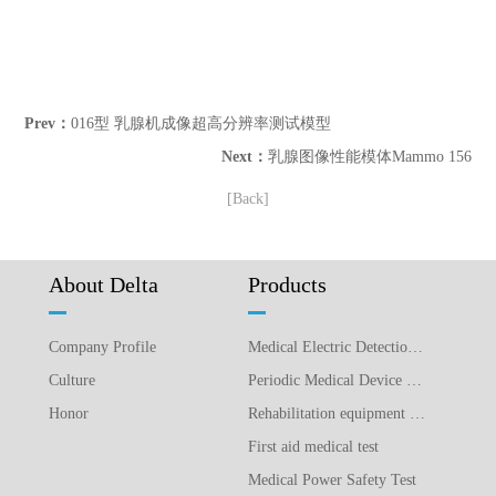
Prev：
016型 乳腺机成像超高分辨率测试模型
Next：
乳腺图像性能模体Mammo 156
[Back]
About Delta
Products
Company Profile
Medical Electric Detection Equipment
Culture
Periodic Medical Device Detection Equipment
Honor
Rehabilitation equipment detection equipment
First aid medical test
Medical Power Safety Test