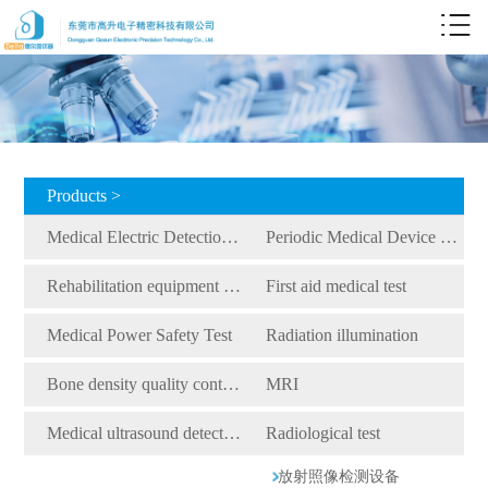
Products >
Medical Electric Detection Equipment
Periodic Medical Device Detection Equipment
Rehabilitation equipment detection equipment
First aid medical test
Medical Power Safety Test
Radiation illumination
Bone density quality control detection
MRI
Medical ultrasound detection
Radiological test
放射照像检测设备