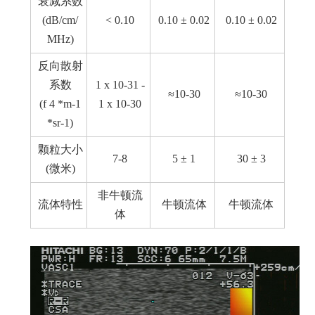
衰减系数
(dB/cm/
< 0.10
0.10 ± 0.02
0.10 ± 0.02
MHz)
反向散射
系数
1 x 10-31 -
≈10-30
≈10-30
(f 4 *m-1
1 x 10-30
*sr-1)
颗粒大小
7-8
5 ± 1
30 ± 3
(微米)
非牛顿流
流体特性
牛顿流体
牛顿流体
体