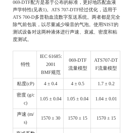
069-DTF配方是基于公布的标准，更好地匹配血液
声学特性(见表1)。ATS 707-DTF经过优化，适用于
ATS 700-D多普勒血流数字泵送系统。两者都是完全
除气前包装，以尽量减少噪音的气泡。使用NIST的
测试设备对这两种液体进行声速、衰减、密度和粘
度测试。
IEC 61685:
069-DTF
ATS707-DT
特性
2001
流量模型
F流量模型
BMF规范
粘度(cP)
4 ± 0.4
4 ± 0.5
1.7 ± 0.2
密度 (g/c
1.05 ± 0.04
1.05 ± 0.04
1.04 ± 0.01
c)
声速 (m/
1570 ± 30
1570 ± 15
1570 ± 15
s)